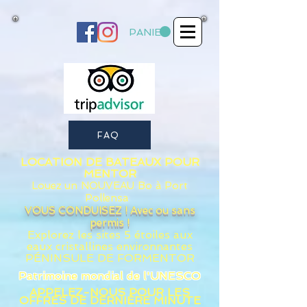
PANIER
FAQ
LOCATION
DE BATEAUX POUR
MENTOR
Louez un
NOUVEAU
Bo
à Port
Pollensa
VOUS CONDUISEZ ! Avec ou sans
permis !
Explorez les sites 5 étoiles aux
eaux
cristallines
environnantes
PÉNINSULE DE FORMENTOR
Patrimoine mondial de l'UNESCO
APPELEZ-NOUS POUR LES
OFFRES DE DERNIÈRE MINUTE