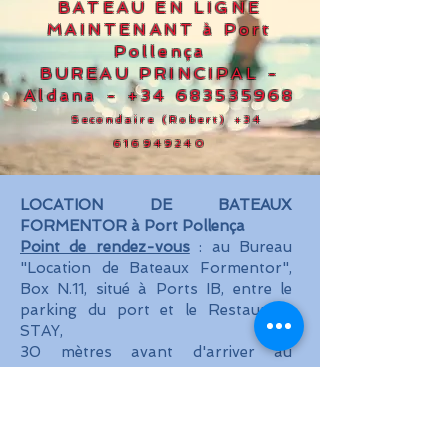
BATEAU EN LIGNE
MAINTENANT à Port
Pollença
BUREAU PRINCIPAL -
Aldana
-
+34 683535968
Secondaire (Robert)
+34
616949240
LOCATION DE BATEAUX
FORMENTOR à Port Pollença
Point de rendez-vous
: au Bureau
"Location de Bateaux Formentor",
Box N.11, situé à Ports IB, entre le
parking du port et le Restaurant
STAY,
30 mètres avant d'arriver au
restaurant.
Horaires : 8h30 - 19h30 du lundi au
dimanche